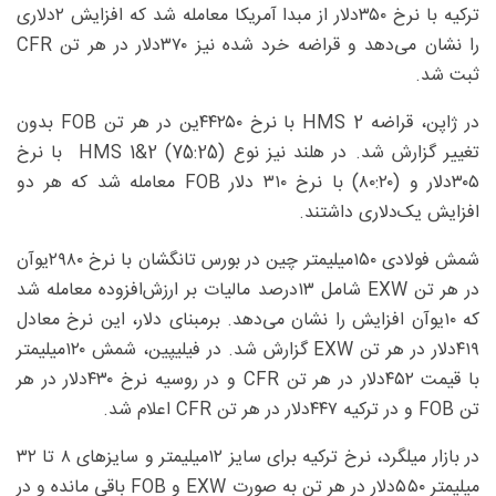
ترکیه با نرخ ۳۵۰دلار از مبدا آمریکا معامله شد که افزایش ۲دلاری
را نشان می‌دهد و قراضه خرد شده نیز ۳۷۰دلار در هر تن CFR
ثبت شد.
در ژاپن، قراضه HMS 2 با نرخ ۴۴۲۵۰ین در هر تن FOB بدون
تغییر گزارش شد. در هلند نیز نوع HMS 1&2 (75:25) با نرخ
۳۰۵دلار و (۸۰:۲۰) با نرخ ۳۱۰ دلار FOB معامله شد که هر دو
افزایش یک‌دلاری داشتند.
شمش فولادی ۱۵۰میلیمتر چین در بورس تانگشان با نرخ ۲۹۸۰یوآن
در هر تن EXW شامل ۱۳‌درصد مالیات بر ارزش‌افزوده معامله شد
که ۱۰یوآن افزایش را نشان می‌دهد. برمبنای دلار، این نرخ معادل
۴۱۹دلار در هر تن EXW گزارش شد. در فیلیپین، شمش ۱۲۰میلیمتر
با قیمت ۴۵۲دلار در هر تن CFR و در روسیه نرخ ۴۳۰دلار در هر
تن FOB و در ترکیه ۴۴۷دلار در هر تن CFR اعلام شد.
در بازار میلگرد، نرخ ترکیه برای سایز ۱۲میلیمتر و سایزهای ۸ تا ۳۲
میلیمتر ۵۵۰دلار در هر تن به صورت EXW و FOB باقی مانده و در