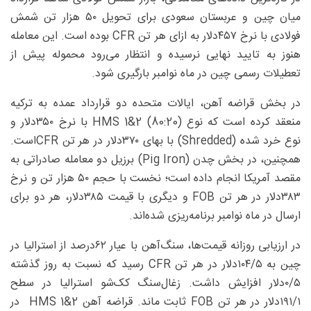
میان چین و عربستان سعودی برای تحویل ۵۰ هزار تن شمش
فولادی با نرخ ۴۵۷دلار به ازای هر تن CFR بوده است. این معامله
هنوز به تایید نهایی نرسیده و انتظار می‌رود محموله پیش از
تعطیلات رسمی چین در ماه نوامبر بارگیری شود.
در بخش قراضه آهن، ایالات متحده دو قرارداد عمده به ترکیه
منعقد کرده است که نوع HMS 1&2 (80:20) با نرخ ۳۵۰دلار و
نوع خرد شده (Shredded) با بهای ۳۷۰دلار در هر تن CFRاست.
همچنین، در بخش چدن (Pig Iron) برزیل دو معامله صادراتی به
مقصد آمریکا انجام داده است؛ نخست با حجم ۵۰ هزار تن و نرخ
۳۸۳دلار در هر تن FOB و دیگری با قیمت ۳۸۵دلار، هر دو برای
ارسال در ماه نوامبر برنامه‌ریزی شده‌اند.
در ارزیابی روزانه قیمت‌ها، سنگ‌آهن با عیار ۶۲‌درصد از استرالیا در
چین به ۵/‏‏۱۰۴دلار در هر تن CFR رسید که نسبت به روز گذشته
۵/‏‏۰دلار افزایش داشت. زغال‌سنگ کک‌شو استرالیا در سطح
۱/‏‏۱۹۱دلار در هر تن FOB ثابت ماند. قراضه آهن HMS 1&2 در