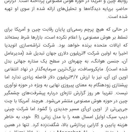
روابط چین و آمریکا در حوزه هوش مصنوعی پرداخته است. گزارش
حاضر، برپایه دیدگاه‌ها و تحلیل‌های ارائه‌ شده از سوی او تهیه
شده است.
در حالی که هیچ پرچم رسمی‌ای پایان رقابت چین و آمریکا برای
تسلط بر هوش مصنوعی را اعلام نکرده است، بازارها شرط بسته‌اند
که ایالات‌ متحده برنده خواهد بود. شرکت تراشه‌سازی انویدیا
اخیرا به اولین شرکت ۴‌تریلیون دلاری جهان تبدیل شد (‌مدیرعامل
آن، جنسن هوانگ، به چهره‌ای در سطح یک ستاره جهانی بدل
شده است). مایکروسافت، بزرگ‌ترین سرمایه‌گذار در نهاد انتفاعی
اوپن ای آی، نیز با ارزش ۷/‏۳‌تریلیون دلار فاصله زیادی ندارد اما
پیشتازی زودهنگام به معنای پیروزی نهایی به‌ ویژه در حوزه نوآوری
نیست. تقریبا هر روز گزارش تازه‌ای درباره پیشرفت‌های چشمگیر
چین در حوزه هوش مصنوعی منتشر می‌شود. هرچند آمریکا با چت
جی‌پی‌تی از اوپن ای‌آی مسیر جدیدی را گشود اما شرکت چینی
دیپ سیک اوایل امسال همه را با مدل زبانی R1 خود، به ‌خاطر
هزینه پایین و کارایی پردازشی بالا، شگفت‌زده کرد. تنها در همین