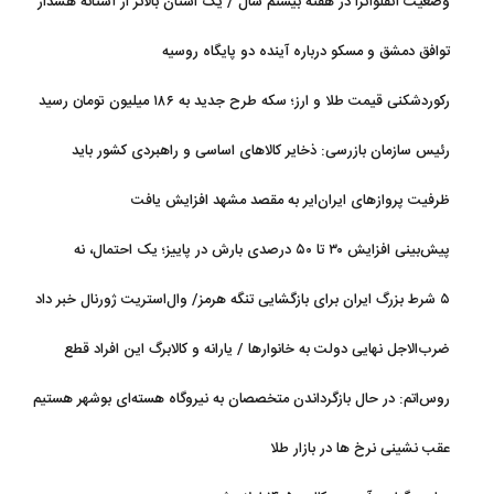
وضعیت آنفلوآنزا در هفته بیستم سال / یک استان بالاتر از آستانه هشدار
بالا
توافق دمشق و مسکو درباره آینده دو پایگاه روسیه
رکوردشکنی قیمت طلا و ارز؛ سکه طرح جدید به ۱۸۶ میلیون تومان رسید
رئیس سازمان بازرسی: ذخایر کالاهای اساسی و راهبردی کشور باید
تقویت شود
ظرفیت پروازهای ایران‌ایر به مقصد مشهد افزایش یافت
پیش‌بینی افزایش ۳۰ تا ۵۰ درصدی بارش در پاییز؛ یک احتمال، نه
قطعیت
۵ شرط بزرگ ایران برای بازگشایی تنگه هرمز/ وال‌استریت ژورنال خبر داد
ضرب‌الاجل نهایی دولت به خانوارها / یارانه و کالابرگ این افراد قطع
می‌شود
روس‌اتم: در حال بازگرداندن متخصصان به نیروگاه هسته‌ای بوشهر هستیم
عقب نشینی نرخ ها در بازار طلا