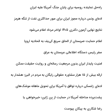
راه‌حل نماینده روسیه برای پایان جنگ آمریکا علیه ایران
ادعای ونس درباره مجوز ایران برای عبور حداکثری نفت از تنگه هرمز
نتایج نهایی آزمون دکتری ۱۴۰۵ اواخر مرداد اعلام می‌شود
اعلام حمایت صربستان از الحاق سریع کی‌یف به اتحادیه اروپا
سفر رئیس دستگاه اطلاعاتی عربستان به عراق
امنیت پایدار ایران بدون مرجعیت رسانه‌ای و روایت حقیقت ممکن
نیست
ارائه بیش از ۱۵ هزار مشاوره حقوقی رایگان به مردم در البرز؛ هشدار به
فعالیت وکیل بلاگرها
ادعای زلنسکی درباره توافق با آمریکا برای تحویل ماهانه موشک‌های
رهگیر
پشت‌پرده مداخله آمریکا در حمایت از یِن ژاپن؛ خیرخواهی یا
خودخواهی؟
رضا شکاری به پیکان پیوست