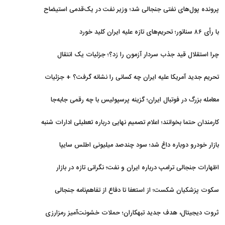
برگشتند
پرونده پول‌های نفتی جنجالی شد؛ وزیر نفت در یک‌قدمی استیضاح
با رأی ۸۶ سناتور؛ تحریم‌های تازه علیه ایران کلید خورد
چرا استقلال قید جذب سردار آزمون را زد؟؛ جزئیات یک انتقال
منتفی
تحریم جدید آمریکا علیه ایران چه کسانی را نشانه گرفت؟ + جزئیات
معامله بزرگ در فوتبال ایران؛ گزینه پرسپولیس با چه رقمی جابه‌جا
شد؟
کارمندان حتما بخوانند؛ اعلام تصمیم نهایی درباره تعطیلی ادارات شنبه
بازار خودرو دوباره داغ شد؛ سود چندصد میلیونی اطلس سایپا
اظهارات جنجالی ترامپ درباره ایران و نفت؛ نگرانی تازه در بازار
انرژی
سکوت پزشکیان شکست؛ از استعفا تا دفاع از تفاهم‌نامه جنجالی
ثروت دیجیتال، هدف جدید تبهکاران؛ حملات خشونت‌آمیز رمزارزی