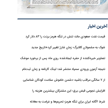
آخرین اخبار
قیمت نفت صعودی ماند؛ تنش در تنگه هرمز برنت را ۸۳ دلار کرد
شوک به مشمولان کالابرگ؛ زمان شارژ تغییر کرد+تاریخ جدید
تصاویر خیره‌کننده از حفره ایجادشده روی ماه پس از برخورد موشک
فالکون ۹
نتیجه آزمون ورودی سمپاد منتشر شد؛ لینک کارنامه و زمان ثبت‌نام
از ۷ سالگی مراقب باشید؛ دشمن خاموش سلامت کودکان شناسایی
شد
افزایش نجومی قبض برق؛ این مشترکان بیشترین هزینه را
می‌پردازند
شرط ۲گانه ایران برای تنگه هرمز؛ تحریم‌ها و غرامت به معادله