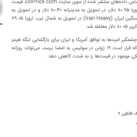
قیمت نفت ایران نیز روند نزولی مشابهی را تجربه کرد. بر اساس داده‌های منتشر شده از سوی سایت OilPrice.com، قیمت
نفت سبک ایران (Iran Light) در تحویل به شمال غرب اروپا ۸۰.۹۵ دلار، در تحویل به مدیترانه ۸۰.۳۰ دلار و در تحویل به
سیدی‌کریر ۸۲.۲۰ دلار در هر بشکه ثبت شد. همچنین نفت سنگین ایران (Iran Heavy) در تحویل به شمال غرب اروپا ۷۹.۰۵
گیر امیدها به توافق آمریکا و ایران برای بازگشایی تنگه هرمز
و بازگشت نفت ایران به بازارهای جهانی است. این توافق که قرار است ۱۹ ژوئن در سوئیس به امضا برسد، می‌تواند روزانه
یتیکی موجود در قیمت‌ها را به شدت کاهش دهد.
 فالکون ۹