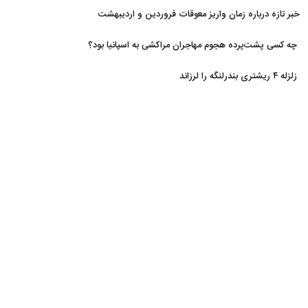
خبر تازه درباره زمان واریز معوقات فروردین و اردیبهشت
بازنشستگان تامین اجتماعی
چه کسی پشت‌پرده هجوم مهاجران مراکشی به اسپانیا بود؟
زلزله ۴ ریشتری بندرلنگه را لرزاند