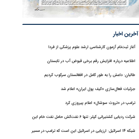
آخرین اخبار
آغاز ثبت‌نام‌ آزمون کارشناسی ارشد علوم پزشکی از فردا
اطلاعیه درباره افزایش رقم برخی قبوض آب در تابستان
طالبان: داعش را به طور کامل در افغانستان سرکوب کردیم
جزئیات فعال‌سازی «کیف پول ایران» اعلام شد
ترامپ در «تروث سوشال» اعلام پیروزی کرد
شرکت ردیابی کشتیرانی کپلر: تنها ۶ نفت‌کش حامل نفت خام این
هفته از تنگه هرمز خارج شدند
شبکه ۱۴ اسرائیل: ارزیابی در اسرائیل این است که ترامپ در مسیر