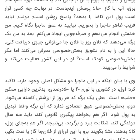
پولش را بگیرم، یا بروم با آن از جایی کالا یا خدمات تهیه کنم، مثلا
برق، آب یا گاز. حالا پرسش اینجاست: در نهایت چه کسی قرار
است پول این کاغذ را بدهد؟ پاسخ روشن است: دولت. نباید
فریب ظاهر ماجرا را بخوریم. بیایید به عمق ماجرا نگاه کنیم. من
خدمتی انجام می‌دهم و صرفه‌جویی ایجاد می‌کنم. بعد به من یک
برگه می‌دهند که فلان روز یا فلان جا می‌توانی چیزی دریافت کنی.
حالا این را به نام تشویق بخش‌خصوصی معرفی می‌کنند اما مگر
بخش‌خصوصی کودک است؟ او در این کشور فعالیت می‌کند و
شرایط را می‌بیند.
وی با بیان اینکه در این ماجرا دو مشکل اصلی وجود دارد، تاکید
کرد: اول، در کشوری با تورم ۴۰ یا ۵۰درصدی، بدترین دارایی ممکن
«طلب» است. یعنی یک برگه که هر روز از ارزشش کاسته می‌شود.
دوم، بخش‌خصوصی هیچ اعتمادی ندارد که آن برگه واقعا تبدیل
به پول شود. اگر هم بخواهد پیگیری قانونی کند، باید سه سال
دوندگی کند، شکایت ببرد و برگردد، بی‌نتیجه. اگر هم به‌جای پول،
کالا بدهند، مثلا بگویند برو با این اوراق از فلان‌جا گاز یا نفت بگیر،