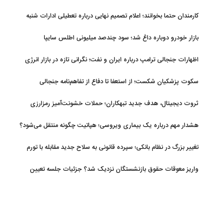
کارمندان حتما بخوانند؛ اعلام تصمیم نهایی درباره تعطیلی ادارات شنبه
بازار خودرو دوباره داغ شد؛ سود چندصد میلیونی اطلس سایپا
اظهارات جنجالی ترامپ درباره ایران و نفت؛ نگرانی تازه در بازار انرژی
سکوت پزشکیان شکست؛ از استعفا تا دفاع از تفاهم‌نامه جنجالی
ثروت دیجیتال، هدف جدید تبهکاران؛ حملات خشونت‌آمیز رمزارزی
افزایش یافت
هشدار مهم درباره یک بیماری ویروسی؛ هپاتیت چگونه منتقل می‌شود؟
تغییر بزرگ در نظام بانکی؛ سپرده قانونی به سلاح جدید مقابله با تورم
تبدیل شد
واریز معوقات حقوق بازنشستگان نزدیک شد؟ جزئیات جلسه تعیین
تکلیف مطالبات