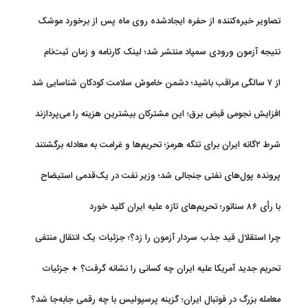
تصاویر خیره‌کننده از حفره ایجادشده روی ماه پس از برخورد موشک
فالکون ۹
نتیجه آزمون ورودی سمپاد منتشر شد؛ لینک کارنامه و زمان ثبت‌نام
از ۷ سالگی مراقب باشید؛ دشمن خاموش سلامت کودکان شناسایی شد
افزایش نجومی قبض برق؛ این مشترکان بیشترین هزینه را می‌پردازند
شرط ۲گانه ایران برای تنگه هرمز؛ تحریم‌ها و غرامت به معادله برگشتند
پرونده پول‌های نفتی جنجالی شد؛ وزیر نفت در یک‌قدمی استیضاح
با رأی ۸۶ سناتور؛ تحریم‌های تازه علیه ایران کلید خورد
چرا استقلال قید جذب سردار آزمون را زد؟؛ جزئیات یک انتقال منتفی
تحریم جدید آمریکا علیه ایران چه کسانی را نشانه گرفت؟ + جزئیات
معامله بزرگ در فوتبال ایران؛ گزینه پرسپولیس با چه رقمی جابه‌جا شد؟