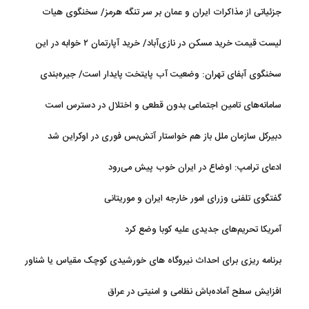
جزئیاتی از مذاکرات ایران و عمان بر سر تنگه هرمز/ سخنگوی هیات
رئیسه مجلس: بیانیه‌ای شامل تصحیح مسیر تردد دریایی در تنگه، در
لیست قیمت خرید مسکن در نازی‌آباد/ خرید آپارتمان ۲ خوابه در این
آستانه نهایی شدن است
منطقه چقدر سرمایه نیاز دارد؟ + جدول مردادماه ۱۴۰۵
سخنگوی آبفای تهران: وضعیت آب پایتخت پایدار است/ جیره‌بندی
نداریم
سامانه‌های تامین اجتماعی بدون قطعی و اختلال در دسترس است
دبیرکل سازمان ملل باز هم خواستار آتش‌بس فوری در اوکراین شد
ادعای ترامپ: اوضاع در ایران خوب پیش می‌رود
گفتگوی تلفنی وزرای امور خارجه ایران و موریتانی
آمریکا تحریم‌های جدیدی علیه کوبا وضع کرد
برنامه ریزی برای احداث نیروگاه های خورشیدی کوچک مقیاس یا شناور
روی آب در مازندران
افزایش سطح آماده‌باش نظامی و امنیتی در عراق