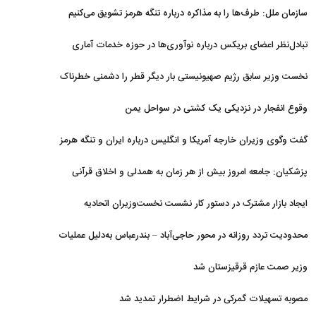
سازمان ملل: طرف‌ها را به مذاکره درباره تنگه هرمز تشویق می‌کنیم
تبادل‌نظر اعضای بریکس درباره نوآوری‌ها در حوزه خدمات آماری
نخست وزیر سابق رژیم صهیونیستی بار دیگر قطر را دشمنی خطرناک
توصیف کرد
وقوع انفجار در نزدیکی یک کشتی در سواحل یمن
گفت وگوی وزیران خارجه آمریکا و انگلیس درباره ایران و تنگه هرمز
پزشکیان: جامعه امروز بیش از هر زمان به همدلی و اخلاق قرآنی
نیاز دارد
ایجاد بازار مشترک در دستور کار نشست نخست‌وزیران اتحادیه
اقتصادی اوراسیا
محدودیت تردد روزانه در محور حاجی‌آباد – بندرعباس به‌دلیل عملیات
جاده‌ای
وزیر صمت عازم قرقیزستان شد
مصوبه تسهیلات گمرکی در شرایط اضطرار تمدید شد