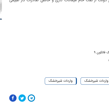
 دولت از نفت خام میعانات گازی و خالص صادرات گاز طبیعی
 فالکون ۹
ز واردات شیرخشک
واردات شیرخشک