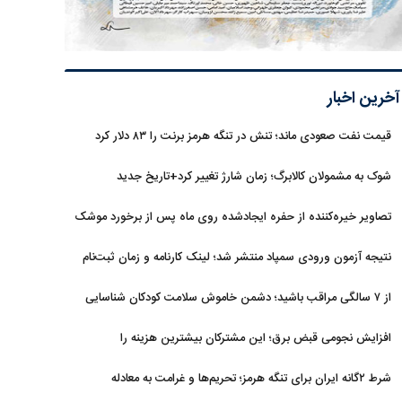
آخرین اخبار
قیمت نفت صعودی ماند؛ تنش در تنگه هرمز برنت را ۸۳ دلار کرد
شوک به مشمولان کالابرگ؛ زمان شارژ تغییر کرد+تاریخ جدید
تصاویر خیره‌کننده از حفره ایجادشده روی ماه پس از برخورد موشک
فالکون ۹
نتیجه آزمون ورودی سمپاد منتشر شد؛ لینک کارنامه و زمان ثبت‌نام
از ۷ سالگی مراقب باشید؛ دشمن خاموش سلامت کودکان شناسایی
شد
افزایش نجومی قبض برق؛ این مشترکان بیشترین هزینه را
می‌پردازند
شرط ۲گانه ایران برای تنگه هرمز؛ تحریم‌ها و غرامت به معادله