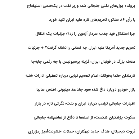
برگشتند
پرونده پول‌های نفتی جنجالی شد؛ وزیر نفت در یک‌قدمی استیضاح
با رأی ۸۶ سناتور؛ تحریم‌های تازه علیه ایران کلید خورد
چرا استقلال قید جذب سردار آزمون را زد؟؛ جزئیات یک انتقال
منتفی
تحریم جدید آمریکا علیه ایران چه کسانی را نشانه گرفت؟ + جزئیات
معامله بزرگ در فوتبال ایران؛ گزینه پرسپولیس با چه رقمی جابه‌جا
شد؟
کارمندان حتما بخوانند؛ اعلام تصمیم نهایی درباره تعطیلی ادارات شنبه
بازار خودرو دوباره داغ شد؛ سود چندصد میلیونی اطلس سایپا
اظهارات جنجالی ترامپ درباره ایران و نفت؛ نگرانی تازه در بازار
انرژی
سکوت پزشکیان شکست؛ از استعفا تا دفاع از تفاهم‌نامه جنجالی
ثروت دیجیتال، هدف جدید تبهکاران؛ حملات خشونت‌آمیز رمزارزی