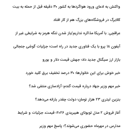
واکنش به ادعای ورود هواگردها به کشور ۳۰ دقیقه قبل از حمله به بیت
رهبری
کالابرگ در فروشگاه‌های بزرگ هم از کار افتاد
عراقچی: با آمریکا مذاکره نداریم/باز شدن تنگه هرمز به شرایطی غیر از
تفاهم با عمان مرتبط است
آیفون ۱۸ پرو با یک فناوری جدید در راه است؛ جزئیات گوشی جنجالی
اپل
بازار ارز سیگنال جدید داد؛ جهش قیمت دلار و یورو
خبر خوش برای این خانوارها؛ ۳۰ درصد تخفیف برق کلید خورد
خبر مهم وزیر جهاد درباره قیمت گندم؛ آزادسازی منتفی شد؟
بنزین لیتری ۲۳ هزار تومان؛ دولت چقدر یارانه می‌دهد؟
آغاز فروش ۲ مدل تویوتای هیبریدی ۲۰۲۶؛ قیمت، جزئیات و شرایط
مدارس در مهرماه حضوری می‌شوند؟؛ پاسخ مهم وزیر