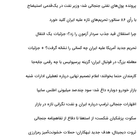
برگشتند
پرونده پول‌های نفتی جنجالی شد؛ وزیر نفت در یک‌قدمی استیضاح
با رأی ۸۶ سناتور؛ تحریم‌های تازه علیه ایران کلید خورد
چرا استقلال قید جذب سردار آزمون را زد؟؛ جزئیات یک انتقال
منتفی
تحریم جدید آمریکا علیه ایران چه کسانی را نشانه گرفت؟ + جزئیات
معامله بزرگ در فوتبال ایران؛ گزینه پرسپولیس با چه رقمی جابه‌جا
شد؟
کارمندان حتما بخوانند؛ اعلام تصمیم نهایی درباره تعطیلی ادارات شنبه
بازار خودرو دوباره داغ شد؛ سود چندصد میلیونی اطلس سایپا
اظهارات جنجالی ترامپ درباره ایران و نفت؛ نگرانی تازه در بازار
انرژی
سکوت پزشکیان شکست؛ از استعفا تا دفاع از تفاهم‌نامه جنجالی
ثروت دیجیتال، هدف جدید تبهکاران؛ حملات خشونت‌آمیز رمزارزی