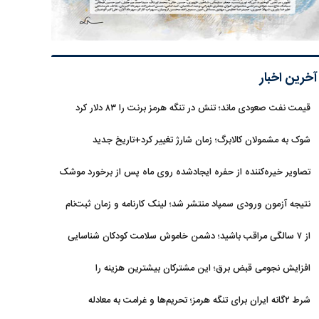
آخرین اخبار
قیمت نفت صعودی ماند؛ تنش در تنگه هرمز برنت را ۸۳ دلار کرد
شوک به مشمولان کالابرگ؛ زمان شارژ تغییر کرد+تاریخ جدید
تصاویر خیره‌کننده از حفره ایجادشده روی ماه پس از برخورد موشک
فالکون ۹
نتیجه آزمون ورودی سمپاد منتشر شد؛ لینک کارنامه و زمان ثبت‌نام
از ۷ سالگی مراقب باشید؛ دشمن خاموش سلامت کودکان شناسایی
شد
افزایش نجومی قبض برق؛ این مشترکان بیشترین هزینه را
می‌پردازند
شرط ۲گانه ایران برای تنگه هرمز؛ تحریم‌ها و غرامت به معادله