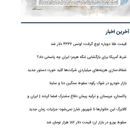
آخرین اخبار
قیمت طلا دوباره اوج گرفت؛ اونس ۴۳۳۶ دلار شد
شرط آمریکا برای بازگشایی تنگه هرمز؛ ایران چه پاسخی داد؟
شفاف‌سازی هزینه‌های میلیاردی شرکت‌ها کلید خورد؛ دستور جدید
سازمان بورس
بازار خودرو در شوک رکود؛ سقوط سنگین دنا و ساینا
پاکستان، عربستان و ترکیه پیمان دفاع مشترک امضا کردند | ایران و
اسرائیل در سایه پیمان جدید منطقه‌ای
کالابرگ این خانوارها تا شهریور شارژ نمی‌شود؛ جزئیات زمان جدید
سقوط یورو در بازار ارز؛ قیمت دلار ۱۸۷ هزار تومان شد