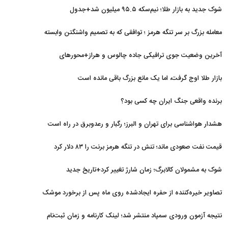
شوک جدید به بازار طلا؛ نیم‌سکه ۹۵.۵ میلیون شد+جدول
معامله بزرگ بر سر تنگه هرمز ؛ توافقی که به تصمیم واشنگتن وابسته
است
آخرین وضعیت جوی ترافیکی جاده چالوس و هراز+محورهای
مسدود
بازار طلا اوج گرفت، اما یک مانع بزرگ باقی مانده است
برنده واقعی جنگ ایران چه کسی بود؟
هشدار هواشناسی برای تهران و البرز؛ رگبار و رعدوبرق در راه است
قیمت نفت صعودی ماند؛ تنش در تنگه هرمز برنت را ۸۳ دلار کرد
شوک به مشمولان کالابرگ؛ زمان شارژ تغییر کرد+تاریخ جدید
تصاویر خیره‌کننده از حفره ایجادشده روی ماه پس از برخورد موشک
فالکون ۹
نتیجه آزمون ورودی سمپاد منتشر شد؛ لینک کارنامه و زمان ثبت‌نام