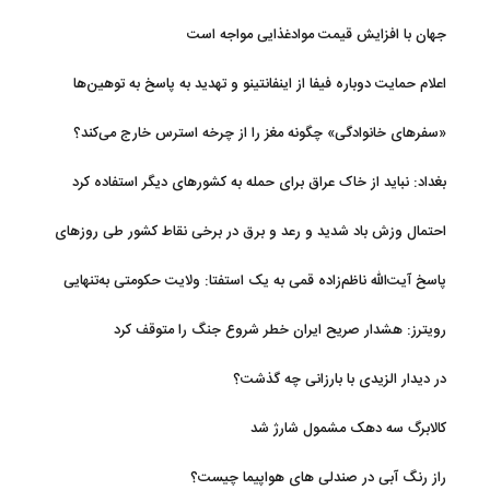
جهان با افزایش قیمت موادغذایی مواجه است
اعلام حمایت دوباره فیفا از اینفانتینو و تهدید به پاسخ به توهین‌ها
«سفرهای خانوادگی» چگونه مغز را از چرخه استرس خارج می‌کند؟
بغداد: نباید از خاک عراق برای حمله به کشورهای دیگر استفاده کرد
احتمال وزش باد شدید و رعد و برق در برخی نقاط کشور طی روزهای
آتی
پاسخ آیت‌الله ناظم‌زاده قمی به یک استفتا: ولایت حکومتی به‌تنهایی
مجوز اخذ وجوهات شرعیه نیست
رویترز: هشدار صریح ایران خطر شروع جنگ را متوقف کرد
در دیدار الزیدی با بارزانی چه گذشت؟
کالابرگ سه دهک مشمول شارژ شد
راز رنگ آبی در صندلی های هواپیما چیست؟