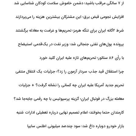
از ۷ سالگی مراقب باشید؛ دشمن خاموش سلامت کودکان شناسایی شد
افزایش نجومی قبض برق؛ این مشترکان بیشترین هزینه را می‌پردازند
شرط ۲گانه ایران برای تنگه هرمز؛ تحریم‌ها و غرامت به معادله برگشتند
پرونده پول‌های نفتی جنجالی شد؛ وزیر نفت در یک‌قدمی استیضاح
با رأی ۸۶ سناتور؛ تحریم‌های تازه علیه ایران کلید خورد
چرا استقلال قید جذب سردار آزمون را زد؟؛ جزئیات یک انتقال منتفی
تحریم جدید آمریکا علیه ایران چه کسانی را نشانه گرفت؟ + جزئیات
معامله بزرگ در فوتبال ایران؛ گزینه پرسپولیس با چه رقمی جابه‌جا شد؟
کارمندان حتما بخوانند؛ اعلام تصمیم نهایی درباره تعطیلی ادارات شنبه
بازار خودرو دوباره داغ شد؛ سود چندصد میلیونی اطلس سایپا