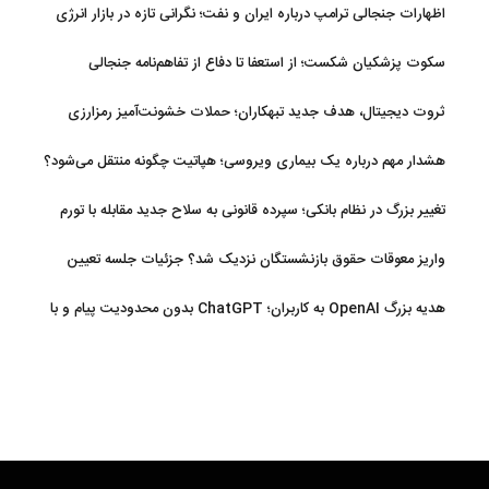
اظهارات جنجالی ترامپ درباره ایران و نفت؛ نگرانی تازه در بازار انرژی
سکوت پزشکیان شکست؛ از استعفا تا دفاع از تفاهم‌نامه جنجالی
ثروت دیجیتال، هدف جدید تبهکاران؛ حملات خشونت‌آمیز رمزارزی
افزایش یافت
هشدار مهم درباره یک بیماری ویروسی؛ هپاتیت چگونه منتقل می‌شود؟
تغییر بزرگ در نظام بانکی؛ سپرده قانونی به سلاح جدید مقابله با تورم
تبدیل شد
واریز معوقات حقوق بازنشستگان نزدیک شد؟ جزئیات جلسه تعیین
تکلیف مطالبات
هدیه بزرگ OpenAI به کاربران؛ ChatGPT بدون محدودیت پیام و با
مدل جدید می‌آید