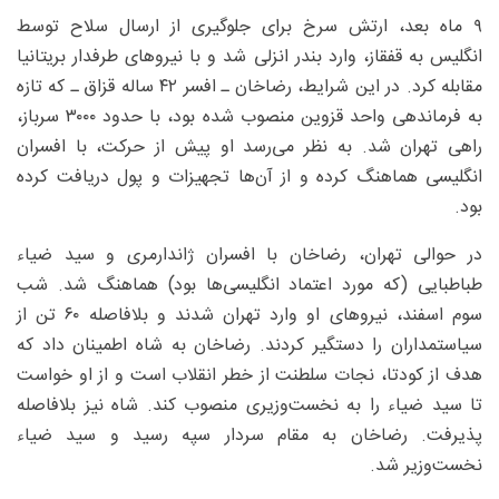
۹ ماه بعد، ارتش سرخ برای جلوگیری از ارسال سلاح توسط
انگلیس به قفقاز، وارد بندر انزلی شد و با نیروهای طرفدار بریتانیا
مقابله کرد. در این شرایط، رضاخان ـ افسر ۴۲ ساله قزاق ـ که تازه
به فرماندهی واحد قزوین منصوب شده بود، با حدود ۳۰۰۰ سرباز،
راهی تهران شد. به نظر می‌رسد او پیش از حرکت، با افسران
انگلیسی هماهنگ کرده و از آن‌ها تجهیزات و پول دریافت کرده
بود.
در حوالی تهران، رضاخان با افسران ژاندارمری و سید ضیاء
طباطبایی (که مورد اعتماد انگلیسی‌ها بود) هماهنگ شد. شب
سوم اسفند، نیروهای او وارد تهران شدند و بلافاصله ۶۰ تن از
سیاستمداران را دستگیر کردند. رضاخان به شاه اطمینان داد که
هدف از کودتا، نجات سلطنت از خطر انقلاب است و از او خواست
تا سید ضیاء را به نخست‌وزیری منصوب کند. شاه نیز بلافاصله
پذیرفت. رضاخان به مقام سردار سپه رسید و سید ضیاء
نخست‌وزیر شد.