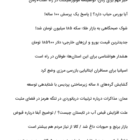
خبر مهم برای زنان؛ گواهینامه موتورسیکلت در راه است+زمان
آیا بورس حباب دارد؟ | پاسخ یک پرسش ۱۰۰ ساله!
شوک صبحگاهی به بازار طلا؛ سکه ۱۸۵ میلیون تومان شد!
جدیدترین قیمت یورو و ارزهای خارجی؛ دلار ۱۸۵۹۰۰ تومان
هشدار هواشناسی برای این استان‌ها؛ طوفان در راه است
اسپانیا برای مسافران ایتالیایی بازرسی مرزی وضع کرد
گشایش گره‌های ۸ ساله زیرساختی پردیس با شتابدهی توسعه
عمان: مذاکرات درباره ترتیبات دریانوردی در تنگه هرمز در فضای مثبت
جریان دارد
علت افزایش قبض آب در تابستان چیست؟ / توضیح آبفا درباره قبوض
آب
بازار برنج و حبوبات داغ شد / کالا از نیاز مردم هم بیشتر است