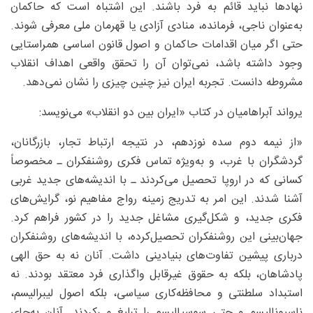
نهادها نباید قائم به فرد باشند. این اشتباه است که حاکمان
به‌عنوان ناجی، فرمانده، منادی آزادی یا قهرمان ملی معرفی شوند.
حتی اگر میان اقدامات حاکمان و اصول قانون اساسی همراستایی
وجود داشته باشد، نمی‌توان آن را تحقق واقعی اهداف انقلاب
مشروطه دانست. تجربه ایران نیز چنین چیزی را نشان نمی‌دهد.
یرواند آبراهامیان در کتاب «ایران بین دو انقلاب» می‌نویسد:
«از نیمه دوم سده نوزدهم، در نتیجه ارتباط تجار، بازرگانان،
گردشگران با غرب، و به‌ویژه تماس فکری روشنفکران ـ مخصوصاً
کسانی که در اروپا تحصیل می‌کردند ـ با اندیشه‌های جدید غربی
آشنا شدند. این امر به تدریج زمینه رواج مفاهیم نو، گرایش‌های
فکری جدید، و شکل‌گیری مشاغل جدید را در کشور فراهم کرد.
جهان‌بینی این روشنفکران تحصیل‌کرده، با اندیشه‌های روشنفکران
درباری پیشین تفاوت‌های بنیادینی داشت. آنان نه به حق الهی
پادشاهان، بلکه به حقوق غیرقابل واگذاری فرد معتقد بودند. نه
استبداد سلطنتی و محافظه‌کاری سیاسی، بلکه اصول لیبرالیسم،
ناسیونالیسم و حتی سوسیالیسم را تبلیغ می‌کردند. آنان به‌جای