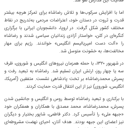
فعالیت این مدارس لغو شد.
اما با افزایش سرکوب‌ها و تلاش رضاشاه برای تمرکز هرچه بیشتر
قدرت و ثروت در دستان خود، اعتراضات مردمی به‌تدریج در نقاط
مختلف کشور شکل گرفت. در اروپا، دانشجویان ایرانی با برگزاری
کنگره‌ای در کلن، خواستار آزادی زندانیان سیاسی شدند و رضاشاه
را «آلت دست امپریالیسم انگلیس» خواندند. رژیم برای مهار
مخالفت‌ها، به خشونت متوسل شد.
در شهریور ۱۳۲۰، با حمله همزمان نیروهای انگلیس و شوروی، ظرف
سه یا چهار روز، ارتش ایران تسلیم شد. رضاشاه به تبعید رفت و
پسرش محمدرضاشاه بر تخت پادشاهی نشست. متفقین (آمریکا،
انگلیس، شوروی) نیز از این انتقال قدرت حمایت کردند.
با برکناری و تبعید رضاشاه توسط روس و انگلیس و جانشین شدن
پسرش، محمدرضاشاه، محمد مصدق با همکاران و همفکران خود
«جبهه ملی» را تأسیس کرد. دکتر فاطمی، شاپور بختیار و دیگران
نیز اعضای این جبهه بودند. هدف آنان، احیای نهضت مشروطه‌ای