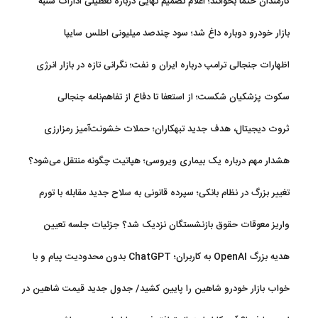
کارمندان حتما بخوانند؛ اعلام تصمیم نهایی درباره تعطیلی ادارات شنبه
بازار خودرو دوباره داغ شد؛ سود چندصد میلیونی اطلس سایپا
اظهارات جنجالی ترامپ درباره ایران و نفت؛ نگرانی تازه در بازار انرژی
سکوت پزشکیان شکست؛ از استعفا تا دفاع از تفاهم‌نامه جنجالی
ثروت دیجیتال، هدف جدید تبهکاران؛ حملات خشونت‌آمیز رمزارزی
افزایش یافت
هشدار مهم درباره یک بیماری ویروسی؛ هپاتیت چگونه منتقل می‌شود؟
تغییر بزرگ در نظام بانکی؛ سپرده قانونی به سلاح جدید مقابله با تورم
تبدیل شد
واریز معوقات حقوق بازنشستگان نزدیک شد؟ جزئیات جلسه تعیین
تکلیف مطالبات
هدیه بزرگ OpenAI به کاربران؛ ChatGPT بدون محدودیت پیام و با
مدل جدید می‌آید
خواب بازار خودرو شاهین را پایین کشید/ جدول جدید قیمت شاهین در
مرداد