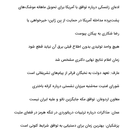
فعالیت وکیل بلاگرها
ادعای زلنسکی درباره توافق با آمریکا برای تحویل ماهانه موشک‌های
رهگیر
پشت‌پرده مداخله آمریکا در حمایت از یِن ژاپن؛ خیرخواهی یا
خودخواهی؟
رضا شکاری به پیکان پیوست
هیچ واحد تولیدی بدون اطلاع قبلی برق آن نیاید قطع شود
زمان اعلام نتایج نهایی دکتری مشخص شد
عارف: تعهد دولت به نخبگان فراتر از پیام‎‌های تشریفاتی است
شورای امنیت سه‌شنبه میزبان نشستی درباره کرانه باختری
معاون اردوغان: توافق مکه جایگزین ناتو و علیه ایران نیست
عمان: مذاکرات درباره ترتیبات دریانوردی در تنگه هرمز در فضای مثبت
جریان دارد
پزشکیان‌: بهترین زمان برای دستیابی به توافق شرایط کنونی است