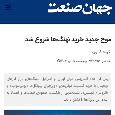
موج جدید خرید نهنگ‌ها شروع شد
گروه فناوری
کدخبر: 541895
پنجشنبه 5 تیر 1404
پس از اعلام آتش‌بس میان ایران و اسرائیل، نهنگ‌های بازار ارزهای
دیجیتال با خرید گسترده توکن‌های «ویرچوال پروتکل»، «یونی‌سواپ» و
«ائرودرام فایننس»، نشانه‌هایی از بازگشت صعودی قیمت‌ها و اعتماد به
آینده این پروژه‌ها را نشان دادند.