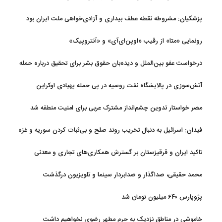
پزشکیان: مشروطه نقطه عطف بیداری و آزادی‌خواهی ملت ایران بود
رونمایی «متا» از رقیب «اوپن‌ای‌آی» و «آنتروپیک»
درخواست عفو بین‌الملل و دیده‌بان حقوق بشر برای تحقیق درباره حمله
به خبرنگاران در لبنان
آتش‌سوزی در پالایشگاه نفت روسیه در پی حمله پهپادی اوکراین
مصر خواستار تدوین چشم‌انداز مشترک عربی برای امنیت منطقه شد
فیدان: اسرائیل به دنبال تخریب روند صلح و بی‌ثبات کردن سوریه و غزه
است
تاکید ایران و قرقیزستان بر گسترش همکاری‌های تجاری و معدنی
محمد حقیقی، صداگذار و صدابردار سینما و تلویزیون درگذشت
پژوپارس ۶۴۰ میلیون تومان شد
خاموشی در مناطق نزدیک به حرم مطهر رضوی نخواهیم داشت