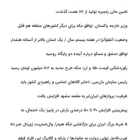
تامین مالی زنجیره تولید از ۱۱۷ همت گذشت
وزیر خارجه پاکستان: توافق مکه برای دیگر کشورهای منطقه هم قابل
استفاده است
وضعیت آنفلوآنزا در هفته بیستم سال / یک استان بالاتر از آستانه هشدار
بالا
توافق دمشق و مسکو درباره آینده دو پایگاه روسیه
رکوردشکنی قیمت طلا و ارز؛ سکه طرح جدید به ۱۸۶ میلیون تومان رسید
رئیس سازمان بازرسی: ذخایر کالاهای اساسی و راهبردی کشور باید
تقویت شود
ظرفیت پروازهای ایران‌ایر به مقصد مشهد افزایش یافت
پیش‌بینی افزایش ۳۰ تا ۵۰ درصدی بارش در پاییز؛ یک احتمال، نه
قطعیت
۵ شرط بزرگ ایران برای بازگشایی تنگه هرمز/ وال‌استریت ژورنال خبر داد
ضرب‌الاجل نهایی دولت به خانوارها / یارانه و کالابرگ این افراد قطع