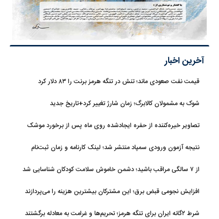
آخرین اخبار
قیمت نفت صعودی ماند؛ تنش در تنگه هرمز برنت را ۸۳ دلار کرد
شوک به مشمولان کالابرگ؛ زمان شارژ تغییر کرد+تاریخ جدید
تصاویر خیره‌کننده از حفره ایجادشده روی ماه پس از برخورد موشک
فالکون ۹
نتیجه آزمون ورودی سمپاد منتشر شد؛ لینک کارنامه و زمان ثبت‌نام
از ۷ سالگی مراقب باشید؛ دشمن خاموش سلامت کودکان شناسایی شد
افزایش نجومی قبض برق؛ این مشترکان بیشترین هزینه را می‌پردازند
شرط ۲گانه ایران برای تنگه هرمز؛ تحریم‌ها و غرامت به معادله برگشتند