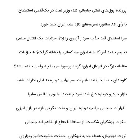
پرونده پول‌های نفتی جنجالی شد؛ وزیر نفت در یک‌قدمی استیضاح
با رأی ۸۶ سناتور؛ تحریم‌های تازه علیه ایران کلید خورد
چرا استقلال قید جذب سردار آزمون را زد؟؛ جزئیات یک انتقال منتفی
تحریم جدید آمریکا علیه ایران چه کسانی را نشانه گرفت؟ + جزئیات
معامله بزرگ در فوتبال ایران؛ گزینه پرسپولیس با چه رقمی جابه‌جا شد؟
کارمندان حتما بخوانند؛ اعلام تصمیم نهایی درباره تعطیلی ادارات شنبه
بازار خودرو دوباره داغ شد؛ سود چندصد میلیونی اطلس سایپا
اظهارات جنجالی ترامپ درباره ایران و نفت؛ نگرانی تازه در بازار انرژی
سکوت پزشکیان شکست؛ از استعفا تا دفاع از تفاهم‌نامه جنجالی
ثروت دیجیتال، هدف جدید تبهکاران؛ حملات خشونت‌آمیز رمزارزی