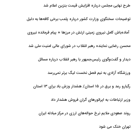
اخیر
طرح نهایی مجلس درباره افزایش قیمت بنزین اعلام شد
توضیحات سخنگوی وزارت کشور درباره پلمب برخی کافه‌ها به دلیل
بی‌حجابی
آماده‌باش کامل نیروی زمینی ارتش در مرزها + پیام فرمانده نیروی
زمینی ارتش
محسن رضایی نماینده رهبر انقلاب در شورای عالی امنیت ملی شد
دیدار و گفت‌وگوی رئیس‌جمهور با رهبر انقلاب درباره مسائل
اقتصادی و نظامی کشور
ورزشگاه آزادی به نیم فصل نخست لیگ برتر نمی‌رسد
رگبارو رعد و برق در ۱۵ استان/ هشدار وزش باد برای ۱۳ استان‌
وزیر ارتباطات به اپراتورهای گران فروش هشدار داد
روند صعودی ملایم نرخ حواله‌های ارزی در مرکز مبادله ایران
تهران خنک می شود