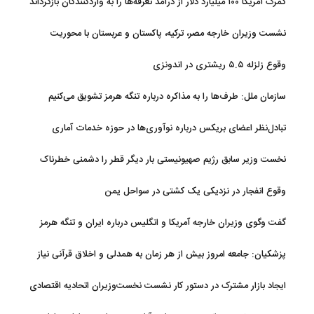
گمرک آمریکا ۱۰۰ میلیارد دلار از درآمد تعرفه‌ها را به واردکنندگان بازگرداند
نشست وزیران خارجه مصر، ترکیه، پاکستان و عربستان با محوریت
تحولات منطقه
وقوع زلزله ۵.۵ ریشتری در اندونزی
سازمان ملل: طرف‌ها را به مذاکره درباره تنگه هرمز تشویق می‌کنیم
تبادل‌نظر اعضای بریکس درباره نوآوری‌ها در حوزه خدمات آماری
نخست وزیر سابق رژیم صهیونیستی بار دیگر قطر را دشمنی خطرناک
توصیف کرد
وقوع انفجار در نزدیکی یک کشتی در سواحل یمن
گفت وگوی وزیران خارجه آمریکا و انگلیس درباره ایران و تنگه هرمز
پزشکیان: جامعه امروز بیش از هر زمان به همدلی و اخلاق قرآنی نیاز
دارد
ایجاد بازار مشترک در دستور کار نشست نخست‌وزیران اتحادیه اقتصادی
اوراسیا