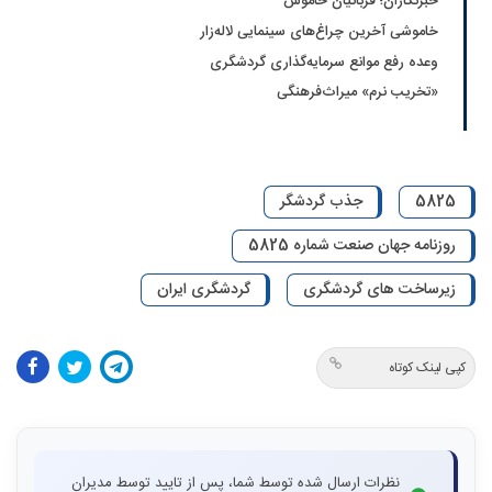
خبرنگاران؛ قربانیان خاموش
خاموشی آخرین چراغ‌های سینمایی لاله‌زار
وعده رفع موانع سرمایه‌گذاری گردشگری
«تخریب نرم» میراث‌فرهنگی
5825
جذب گردشگر
روزنامه جهان صنعت شماره 5825
زیرساخت های گردشگری
گردشگری ایران
کپی لینک کوتاه
نظرات ارسال شده توسط شما، پس از تایید توسط مدیران