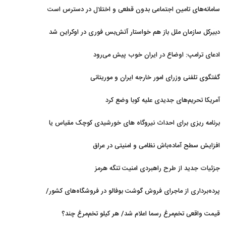
نداریم
سامانه‌های تامین اجتماعی بدون قطعی و اختلال در دسترس است
دبیرکل سازمان ملل باز هم خواستار آتش‌بس فوری در اوکراین شد
ادعای ترامپ: اوضاع در ایران خوب پیش می‌رود
گفتگوی تلفنی وزرای امور خارجه ایران و موریتانی
آمریکا تحریم‌های جدیدی علیه کوبا وضع کرد
برنامه ریزی برای احداث نیروگاه های خورشیدی کوچک مقیاس یا
شناور روی آب در مازندران
افزایش سطح آماده‌باش نظامی و امنیتی در عراق
جزئیات جدید از طرح راهبردی امنیت تنگه هرمز
پرده‌برداری از ماجرای فروش گوشت بوفالو در فروشگاه‌های کشور/
گوشت بوفالو از کجا وارد می‌شود؟/ هر کیلو بوفالو با چه قیمتی به
قیمت واقعی تخم‌مرغ رسما اعلام شد/ هر کیلو تخم‌مرغ چند؟
فروش می‌رود؟