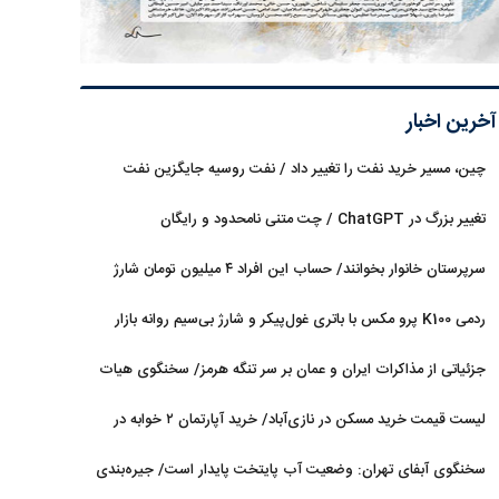
آخرین اخبار
چین، مسیر خرید نفت را تغییر داد / نفت روسیه جایگزین نفت
عربستان شد
تغییر بزرگ در ChatGPT / چت متنی نامحدود و رایگان
سرپرستان خانوار بخوانند/ حساب این افراد ۴ میلیون تومان شارژ
شد
ردمی K100 پرو مکس با باتری غول‌پیکر و شارژ بی‌سیم روانه بازار
می‌شود
جزئیاتی از مذاکرات ایران و عمان بر سر تنگه هرمز/ سخنگوی هیات
رئیسه مجلس: بیانیه‌ای شامل تصحیح مسیر تردد دریایی در تنگه، در
لیست قیمت خرید مسکن در نازی‌آباد/ خرید آپارتمان ۲ خوابه در
آستانه نهایی شدن است
این منطقه چقدر سرمایه نیاز دارد؟ + جدول مردادماه ۱۴۰۵
سخنگوی آبفای تهران: وضعیت آب پایتخت پایدار است/ جیره‌بندی