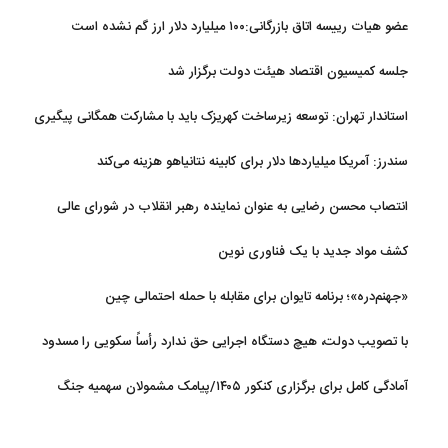
عضو هیات رییسه اتاق بازرگانی:۱۰۰ میلیارد دلار ارز گم نشده است
جلسه کمیسیون اقتصاد هیئت دولت برگزار شد
استاندار تهران: توسعه زیرساخت‌ کهریزک باید با مشارکت همگانی پیگیری
شود
سندرز: آمریکا میلیاردها دلار برای کابینه نتانیاهو هزینه می‌کند
انتصاب محسن رضایی به عنوان نماینده رهبر انقلاب در شورای عالی
امنیت ملی
کشف مواد جدید با یک فناوری نوین
«جهنم‌دره»؛ برنامه تایوان برای مقابله با حمله احتمالی چین
با تصویب دولت، هیچ دستگاه اجرایی حق ندارد رأساً سکویی را مسدود
کند
آمادگی کامل برای برگزاری کنکور ۱۴۰۵/پیامک مشمولان سهمیه جنگ
جعلی است