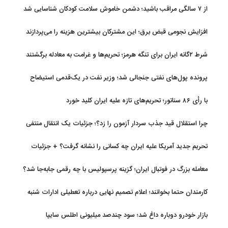
از ۷ سالگی مراقب باشید؛ دشمن خاموش سلامت کودکان شناسایی شد
افزایش نجومی قبض برق؛ این مشترکان بیشترین هزینه را می‌پردازند
شرط ۲گانه ایران برای تنگه هرمز؛ تحریم‌ها و غرامت به معادله برگشتند
پرونده پول‌های نفتی جنجالی شد؛ وزیر نفت در یک‌قدمی استیضاح
با رأی ۸۶ سناتور؛ تحریم‌های تازه علیه ایران کلید خورد
چرا استقلال قید جذب سردار آزمون را زد؟؛ جزئیات یک انتقال منتفی
تحریم جدید آمریکا علیه ایران چه کسانی را نشانه گرفت؟ + جزئیات
معامله بزرگ در فوتبال ایران؛ گزینه پرسپولیس با چه رقمی جابه‌جا شد؟
کارمندان حتما بخوانند؛ اعلام تصمیم نهایی درباره تعطیلی ادارات شنبه
بازار خودرو دوباره داغ شد؛ سود چندصد میلیونی اطلس سایپا