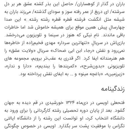
باران در گذار از کوهساران/ حاصل این بذر کشته عشق هر بر دل
سرشته/ ای دریغ از عمر رفته سوز و سودای گذشته/ می‌زند باران به
شیشه مثل انگشت فرشته قطره قطره رشته رشته..» این صدا
چهارسالِ پیش همین موقع برای همیشه خاموش شد اما خاطرات
باقی ماندند. نامِ نیکی که هنوز در سینما و تلویزیون می‌درخشد.
بازی‌اش در سریالِ «تنهاترین سردار» مهدی فخیم‌زاده از خاطره‌ها
نمی‌رود و نقش «رجاء ابن ابی ضحاک» سریال «ولایت عشق» را
هم هنرمندانه ایفا کرد. اگر قدری به عقب‌تر برویم، مجموعه های
تلویزیونی «بدون‌شرح»، «کمربندها را ببندیم»، «دارا و ندار»،
«زیرزمین»، «باغچه مینو» و … به ایفای نقش پرداخته بود.
زندگینامه
فتحعلی اویسی در دی‌ماه ۱۳۲۴ خورشیدی در قم دیده به جهان
گشود. بعد از پایان دوره تحصیلی رشته کارگردانی را برای ورود به
دانشگاه انتخاب کرد، او توانست این رشته را از دانشگاه ایالتی
تگزاس با موفقیت پشت سر بگذارد. اویسی در خصوص چگونگی