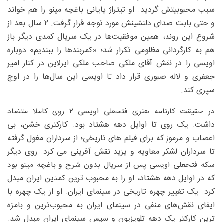
سبب محبوبیتش گردید. او تیتراژ پایانی باغچه مینو را هم خواند
و حتی بابت صدای دلنشینش مورد توجه قرار گرفت. ۲ سال بعد از
شروع این روند، همین موفقیت‌ها در یک سریال کمدی دیگر باز
هم به کارگردانی مظلومی تکرار شد؛ «کمربندها را ببندیم» دوباره
اویسی را در نقش آقای ملکی صاحب ملکی ایرلاین در کنار امیر
جعفری و لاله صبوری قرار داد تا اویسی این سال‌ها را در اوج
سپری کند.
در حقیقت کارنامه هنری فتحعلی اویسی ۲ روی کاملا متضاد
داشت. یک روی تا اوایل دهه هشتاد بود. کارکتری خشن، بی
اعصاب و مرموز که برای فیلم های تاریخی؛ از سرداران مغول گرفته
تا سرداران لشکر معاویه و یزید نقش آفرینی می کرد. روی دیگر
سکه فتحعلی اویسی پس از سریال بدون شرح و باغچه مینو بود
که در اوایل دهه هشتاد، او را به محبوب ترین کمدین ایران مبدل
کرد. یک تغییر چهره تاریخی در سینمای ایران. او از یک چهره با
ایفای نقش‌های منفی در سینمای ایران به محبوب‌ترین و بامزه
ترین کارکتر یک دهه تلویزیون و سپس سینمای ایران مبدل شد.