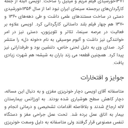
۱۳۷۱خورشیدی فیلم مریم و میتیل را ساخت. اویسی البته از جمله
کارگردان‌های برجسته سینمای ایران نبود اما از سال ۱۳۵۴خورشیدی
دستی در ساخت مستندهای علمی داشت و طی دهه‌های ۱۳۶۰ و
۱۳۷۰ هم چهار فیلم بلند داستانی کارگردانی کرد. اویسی علاوه بر
فعالیت در عرصه سینما، تئاتر و تلویزیون، دستی نیز در امر
خوانندگی نیز داشت و آلبوم موسیقی به نام «خونه دل» را منتشر
کرد. صدای وی به دلیل لحنی خاص، دلنشین بود و طرفدارانی نیز
پیدا کرد. همچنین قطعه؛ می زند باران به شیشه؛ هم شهرت زیادی
یافت.
جوایز و افتخارات
متاسفانه آقای اویسی دچار خونریزی مغزی و به دنبال این مساله،
دچار کاهش سطح هوشیاری شده بودند. به اورژانس بیمارستان
لاله ارجاع شدند و بلافاصله اقدامات تشخیصی و درمانی انجام و
بیمار به اتاق عمل برده شد. تحت عمل جراحی مغز و دستگاه
تنفس مصنوعی قرار گرفتند ولی متاسفانه به دلیل وسعت خونریزی