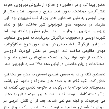
حضور پیدا کرد و در «هامون» و «بانو» از داریوش مهرجویی هم به
نقش‌آفرینی پرداخت. بدون شک مطرح و محبوب شدن بیش از
پیش اویسی به دلیل هنرنمایی های وی از قاب تلویزیون بود. این
هنرمند در مجموعه های تلویزیونی شهر قشنگ، دارا و ندار،
زیرزمین، تنهاترین سردار و … به ایفای نقش پرداخته بود. اما
شهرت اویسی و محبوبیت فراگیرش برمی‌گردد به تصویری متفاوت
که از این بازیگر آثار اغلب جدی در سریال بدون شرح به کارگردانی
مهدی مظلومی ساخته شد. اویسی در نقش کیومرث کاووسی
درخشید، از خود توانایی‌های کمیک سطح‌بالایی نشان داد و با
اصطلاحات و زبان خاصش در اوایل دهه ۱۳۸۰ ستاره تلویزیون شد.
نخستین نکته‌ای که به محض شنیدن اسمش به ذهن هر مخاطبی
خطور کند، تکیه کلام ها و خنده های معروف و بامزه اش باشد،
«دیجیتالم کجا بود؟» یا «دوگوله» یا «توجه نکردی چی گفتم» که
از آن دسته کلماتی بودند که تا مدت ها بین مردم دهان به دهان
می چرخیدند و کهنه هم نمی شدند. بعد از آن نقش آفرینی در
سریال ۹۰ قسمتی «باغچه مینو» در نقش اصلی یک سریال طنز