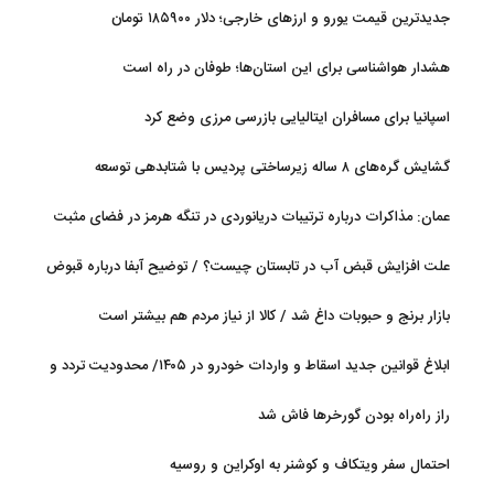
جدیدترین قیمت یورو و ارزهای خارجی؛ دلار ۱۸۵۹۰۰ تومان
هشدار هواشناسی برای این استان‌ها؛ طوفان در راه است
اسپانیا برای مسافران ایتالیایی بازرسی مرزی وضع کرد
گشایش گره‌های ۸ ساله زیرساختی پردیس با شتابدهی توسعه
عمان: مذاکرات درباره ترتیبات دریانوردی در تنگه هرمز در فضای مثبت
جریان دارد
علت افزایش قبض آب در تابستان چیست؟ / توضیح آبفا درباره قبوض
آب
بازار برنج و حبوبات داغ شد / کالا از نیاز مردم هم بیشتر است
ابلاغ قوانین جدید اسقاط و واردات خودرو در ۱۴۰۵/ محدودیت تردد و
سوخت‌رسانی به فرسوده‌ها
راز راه‌راه بودن گورخرها فاش شد
احتمال سفر ویتکاف و کوشنر به اوکراین و روسیه