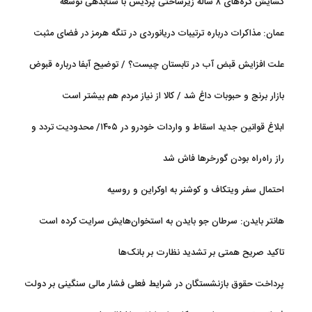
گشایش گره‌های ۸ ساله زیرساختی پردیس با شتابدهی توسعه
عمان: مذاکرات درباره ترتیبات دریانوردی در تنگه هرمز در فضای مثبت
جریان دارد
علت افزایش قبض آب در تابستان چیست؟ / توضیح آبفا درباره قبوض
آب
بازار برنج و حبوبات داغ شد / کالا از نیاز مردم هم بیشتر است
ابلاغ قوانین جدید اسقاط و واردات خودرو در ۱۴۰۵/ محدودیت تردد و
سوخت‌رسانی به فرسوده‌ها
راز راه‌راه بودن گورخرها فاش شد
احتمال سفر ویتکاف و کوشنر به اوکراین و روسیه
هانتر بایدن: سرطان جو بایدن به استخوان‌هایش سرایت کرده است
تاکید صریح همتی بر تشدید نظارت بر بانک‌ها
پرداخت حقوق بازنشستگان در شرایط فعلی فشار مالی سنگینی بر دولت
دارد