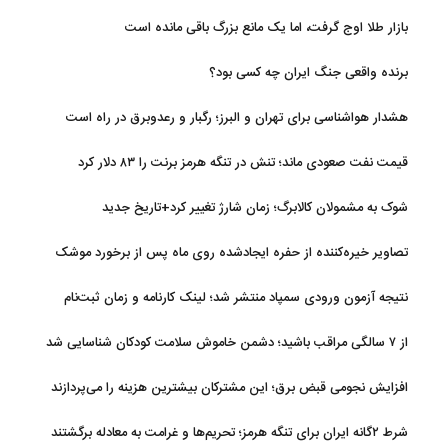
بازار طلا اوج گرفت، اما یک مانع بزرگ باقی مانده است
برنده واقعی جنگ ایران چه کسی بود؟
هشدار هواشناسی برای تهران و البرز؛ رگبار و رعدوبرق در راه است
قیمت نفت صعودی ماند؛ تنش در تنگه هرمز برنت را ۸۳ دلار کرد
شوک به مشمولان کالابرگ؛ زمان شارژ تغییر کرد+تاریخ جدید
تصاویر خیره‌کننده از حفره ایجادشده روی ماه پس از برخورد موشک
فالکون ۹
نتیجه آزمون ورودی سمپاد منتشر شد؛ لینک کارنامه و زمان ثبت‌نام
از ۷ سالگی مراقب باشید؛ دشمن خاموش سلامت کودکان شناسایی شد
افزایش نجومی قبض برق؛ این مشترکان بیشترین هزینه را می‌پردازند
شرط ۲گانه ایران برای تنگه هرمز؛ تحریم‌ها و غرامت به معادله برگشتند