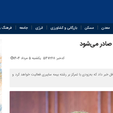
معدن
مسکن
بازرگانی و کشاورزی
انرژی
جامعه
فرهنگ و
 صادر می‌شود
کدخبر: 547268
یکشنبه 5 مرداد 1404
بر داد که به‌زودی با تمرکز بر رشته بیمه سایبری فعالیت خواهد کرد و