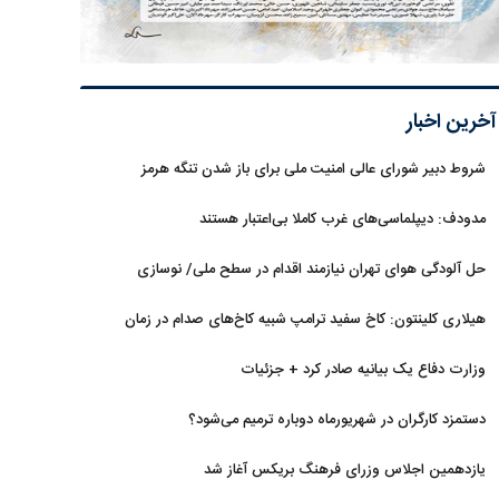
آخرین اخبار
شروط دبیر شورای عالی امنیت ملی برای باز شدن تنگه هرمز
مدودف: دیپلماسی‌های غرب کاملا بی‌اعتبار هستند
حل آلودگی هوای تهران نیازمند اقدام در سطح ملی/ نوسازی
حمل‌ونقل و کنترل بارگذاری‌هادراولویت
هیلاری کلینتون: کاخ سفید ترامپ شبیه کاخ‌های صدام در زمان
سقوط است
وزارت دفاع یک بیانیه صادر کرد + جزئیات
دستمزد کارگران در شهریورماه دوباره ترمیم می‌شود؟
یازدهمین اجلاس وزرای فرهنگ بریکس آغاز شد