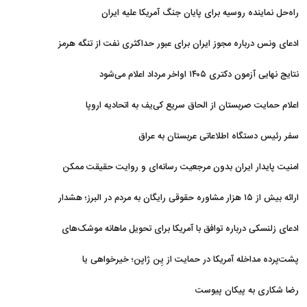
است
راه‌حل نماینده روسیه برای پایان جنگ آمریکا علیه ایران
ادعای ونس درباره مجوز ایران برای عبور حداکثری نفت از تنگه هرمز
نتایج نهایی آزمون دکتری ۱۴۰۵ اواخر مرداد اعلام می‌شود
اعلام حمایت صربستان از الحاق سریع کی‌یف به اتحادیه اروپا
سفر رئیس دستگاه اطلاعاتی عربستان به عراق
امنیت پایدار ایران بدون مرجعیت رسانه‌ای و روایت حقیقت ممکن
نیست
ارائه بیش از ۱۵ هزار مشاوره حقوقی رایگان به مردم در البرز؛ هشدار
به فعالیت وکیل بلاگرها
ادعای زلنسکی درباره توافق با آمریکا برای تحویل ماهانه موشک‌های
رهگیر
پشت‌پرده مداخله آمریکا در حمایت از یِن ژاپن؛ خیرخواهی یا
خودخواهی؟
رضا شکاری به پیکان پیوست