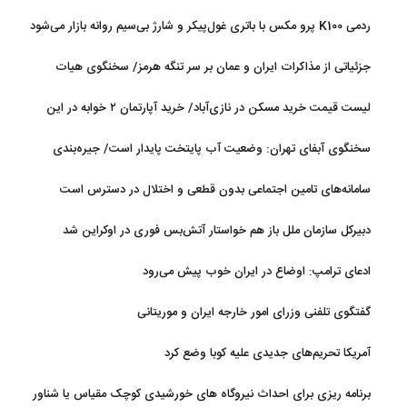
ردمی K100 پرو مکس با باتری غول‌پیکر و شارژ بی‌سیم روانه بازار می‌شود
جزئیاتی از مذاکرات ایران و عمان بر سر تنگه هرمز/ سخنگوی هیات
رئیسه مجلس: بیانیه‌ای شامل تصحیح مسیر تردد دریایی در تنگه، در
لیست قیمت خرید مسکن در نازی‌آباد/ خرید آپارتمان ۲ خوابه در این
آستانه نهایی شدن است
منطقه چقدر سرمایه نیاز دارد؟ + جدول مردادماه ۱۴۰۵
سخنگوی آبفای تهران: وضعیت آب پایتخت پایدار است/ جیره‌بندی
نداریم
سامانه‌های تامین اجتماعی بدون قطعی و اختلال در دسترس است
دبیرکل سازمان ملل باز هم خواستار آتش‌بس فوری در اوکراین شد
ادعای ترامپ: اوضاع در ایران خوب پیش می‌رود
گفتگوی تلفنی وزرای امور خارجه ایران و موریتانی
آمریکا تحریم‌های جدیدی علیه کوبا وضع کرد
برنامه ریزی برای احداث نیروگاه های خورشیدی کوچک مقیاس یا شناور