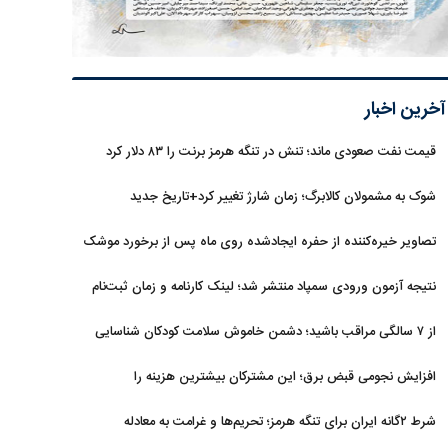
آخرین اخبار
قیمت نفت صعودی ماند؛ تنش در تنگه هرمز برنت را ۸۳ دلار کرد
شوک به مشمولان کالابرگ؛ زمان شارژ تغییر کرد+تاریخ جدید
تصاویر خیره‌کننده از حفره ایجادشده روی ماه پس از برخورد موشک
فالکون ۹
نتیجه آزمون ورودی سمپاد منتشر شد؛ لینک کارنامه و زمان ثبت‌نام
از ۷ سالگی مراقب باشید؛ دشمن خاموش سلامت کودکان شناسایی
شد
افزایش نجومی قبض برق؛ این مشترکان بیشترین هزینه را
می‌پردازند
شرط ۲گانه ایران برای تنگه هرمز؛ تحریم‌ها و غرامت به معادله