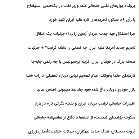
برگشتند
پرونده پول‌های نفتی جنجالی شد؛ وزیر نفت در یک‌قدمی استیضاح
با رأی ۸۶ سناتور؛ تحریم‌های تازه علیه ایران کلید خورد
چرا استقلال قید جذب سردار آزمون را زد؟؛ جزئیات یک انتقال
منتفی
تحریم جدید آمریکا علیه ایران چه کسانی را نشانه گرفت؟ + جزئیات
معامله بزرگ در فوتبال ایران؛ گزینه پرسپولیس با چه رقمی جابه‌جا
شد؟
کارمندان حتما بخوانند؛ اعلام تصمیم نهایی درباره تعطیلی ادارات شنبه
بازار خودرو دوباره داغ شد؛ سود چندصد میلیونی اطلس سایپا
اظهارات جنجالی ترامپ درباره ایران و نفت؛ نگرانی تازه در بازار
انرژی
سکوت پزشکیان شکست؛ از استعفا تا دفاع از تفاهم‌نامه جنجالی
ثروت دیجیتال، هدف جدید تبهکاران؛ حملات خشونت‌آمیز رمزارزی