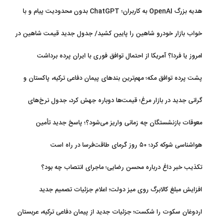
تکلیف مطالبات
هدیه بزرگ OpenAI به کاربران؛ ChatGPT بدون محدودیت پیام و با
مدل جدید می‌آید
خواب بازار خودرو شاهین را پایین کشید/ جدول جدید قیمت شاهین در
مرداد
امروز یا فردا؟ آمریکا از احتمال توافق فوری با ایران پرده برداشت
پشت پرده توافق مکه؛ مهم‌ترین بندهای پیمان دفاعی ترکیه، پاکستان و
عربستان
گرانی جدید در بازار مرغ؛ قیمت‌ها دوباره جهش کرد، جدول نرخ‌های
جدید
معوقات بازنشستگان چه زمانی واریز می‌شود؟؛ پاسخ جدید تأمین
اجتماعی
هواشناسی شوکه کرد؛ ۵۰ روز گرمای طاقت‌فرسا در راه است
تکذیب خبر داغ درباره محسن رضایی؛ ماجرای انتصاب چه بود؟
افزایش مبلغ کالابرگ روی میز دولت؛ اعلام جزئیات تصمیم جدید
اردوغان سکوت را شکست؛ جزئیات جدید از پیمان دفاعی ترکیه، عربستان