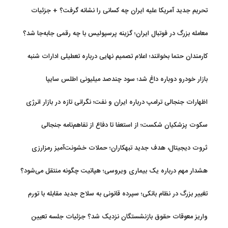
تحریم جدید آمریکا علیه ایران چه کسانی را نشانه گرفت؟ + جزئیات
معامله بزرگ در فوتبال ایران؛ گزینه پرسپولیس با چه رقمی جابه‌جا شد؟
کارمندان حتما بخوانند؛ اعلام تصمیم نهایی درباره تعطیلی ادارات شنبه
بازار خودرو دوباره داغ شد؛ سود چندصد میلیونی اطلس سایپا
اظهارات جنجالی ترامپ درباره ایران و نفت؛ نگرانی تازه در بازار انرژی
سکوت پزشکیان شکست؛ از استعفا تا دفاع از تفاهم‌نامه جنجالی
ثروت دیجیتال، هدف جدید تبهکاران؛ حملات خشونت‌آمیز رمزارزی
افزایش یافت
هشدار مهم درباره یک بیماری ویروسی؛ هپاتیت چگونه منتقل می‌شود؟
تغییر بزرگ در نظام بانکی؛ سپرده قانونی به سلاح جدید مقابله با تورم
تبدیل شد
واریز معوقات حقوق بازنشستگان نزدیک شد؟ جزئیات جلسه تعیین