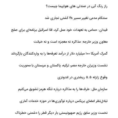
راز رنگ آبی در صندلی های هواپیما چیست؟
سنتکام مدعی تغییر مسیر ۴۸ کشتی تجاری شد
فیدان: حماس به تعهدات خود عمل کرد، امّا اسرائیل برنامه‌ای برای صلح
ندارد
معاون وزیر خارجه: مذاکره نه معجزه است و نه خیانت
گمرک آمریکا ۱۰۰ میلیارد دلار از درآمد تعرفه‌ها را به واردکنندگان بازگرداند
نشست وزیران خارجه مصر، ترکیه، پاکستان و عربستان با محوریت
تحولات منطقه
وقوع زلزله ۵.۵ ریشتری در اندونزی
سازمان ملل: طرف‌ها را به مذاکره درباره تنگه هرمز تشویق می‌کنیم
تبادل‌نظر اعضای بریکس درباره نوآوری‌ها در حوزه خدمات آماری
نخست وزیر سابق رژیم صهیونیستی بار دیگر قطر را دشمنی خطرناک