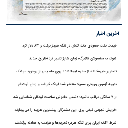
آخرین اخبار
قیمت نفت صعودی ماند؛ تنش در تنگه هرمز برنت را ۸۳ دلار کرد
شوک به مشمولان کالابرگ؛ زمان شارژ تغییر کرد+تاریخ جدید
تصاویر خیره‌کننده از حفره ایجادشده روی ماه پس از برخورد موشک
فالکون ۹
نتیجه آزمون ورودی سمپاد منتشر شد؛ لینک کارنامه و زمان ثبت‌نام
از ۷ سالگی مراقب باشید؛ دشمن خاموش سلامت کودکان شناسایی شد
افزایش نجومی قبض برق؛ این مشترکان بیشترین هزینه را می‌پردازند
شرط ۲گانه ایران برای تنگه هرمز؛ تحریم‌ها و غرامت به معادله برگشتند