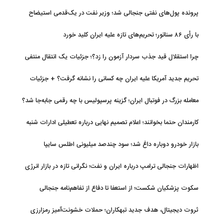
پرونده پول‌های نفتی جنجالی شد؛ وزیر نفت در یک‌قدمی استیضاح
با رأی ۸۶ سناتور؛ تحریم‌های تازه علیه ایران کلید خورد
چرا استقلال قید جذب سردار آزمون را زد؟؛ جزئیات یک انتقال منتفی
تحریم جدید آمریکا علیه ایران چه کسانی را نشانه گرفت؟ + جزئیات
معامله بزرگ در فوتبال ایران؛ گزینه پرسپولیس با چه رقمی جابه‌جا شد؟
کارمندان حتما بخوانند؛ اعلام تصمیم نهایی درباره تعطیلی ادارات شنبه
بازار خودرو دوباره داغ شد؛ سود چندصد میلیونی اطلس سایپا
اظهارات جنجالی ترامپ درباره ایران و نفت؛ نگرانی تازه در بازار انرژی
سکوت پزشکیان شکست؛ از استعفا تا دفاع از تفاهم‌نامه جنجالی
ثروت دیجیتال، هدف جدید تبهکاران؛ حملات خشونت‌آمیز رمزارزی