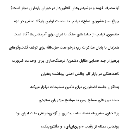
آیا مصرف قهوه و نوشیدنی‌های کافئین‌دار در دوران بارداری مجاز است؟
چراغ سبز «شورای صلح» ترامپ به ساخت اولین پایگاه نظامی در غزه
جانسون: ترامپ از پیامدهای جنگ با ایران برای آمریکایی‌ها آگاه است
همزمان با پایان مذاکرات رم؛ درخواست حزب‌الله برای توقف گفت‌وگوهای
لبنان با اسرائیل
پرهیز از چند صدایی مقابل دشمن/ فرهنگ‌سازی برای وحدت، ضرورت
امروز کشور است
ناهماهنگی در بازار کار، چالش اصلی برداشت زعفران
پنتاگون جلسه اضطراری برای تأمین تسلیحات برگزار می‌کند
حمله نیروهای مسلح یمن به مواضع مزدوران سعودی
پزشکیان: مشروطه نقطه عطف بیداری و آزادی‌خواهی ملت ایران بود
رونمایی «متا» از رقیب «اوپن‌ای‌آی» و «آنتروپیک»