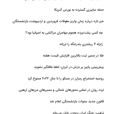
حمله سایبری گسترده به بورس آمریکا
خبر تازه درباره زمان واریز معوقات فروردین و اردیبهشت بازنشستگان
تامین اجتماعی
چه کسی پشت‌پرده هجوم مهاجران مراکشی به اسپانیا بود؟
زلزله ۴ ریشتری بندرلنگه را لرزاند
طلا در مسیر ثبت بالاترین افزایش قیمت هفته
پیش‌بینی پاییز پر بارش در ایران؛ لطفا غافلگیر نشوید
روسیه استخراج رمزارز در مسکو را تا سال ۲۰۳۲ ممنوع کرد
تردد روان در تمامی محورهای شمالی و مسیرهای مرزهای اربعین
قانون جدید سنوات بازنشستگی اعلام شد
ترامپ: جنگ ایران بزودی پایان می‌یابد