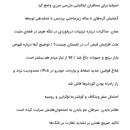
اسپانیا برای مسافران ایتالیایی بازرسی مرزی وضع کرد
گشایش گره‌های ۸ ساله زیرساختی پردیس با شتابدهی توسعه
عمان: مذاکرات درباره ترتیبات دریانوردی در تنگه هرمز در فضای مثبت
جریان دارد
علت افزایش قبض آب در تابستان چیست؟ / توضیح آبفا درباره قبوض
آب
بازار برنج و حبوبات داغ شد / کالا از نیاز مردم هم بیشتر است
ابلاغ قوانین جدید اسقاط و واردات خودرو در ۱۴۰۵/ محدودیت تردد و
سوخت‌رسانی به فرسوده‌ها
راز راه‌راه بودن گورخرها فاش شد
احتمال سفر ویتکاف و کوشنر به اوکراین و روسیه
هانتر بایدن: سرطان جو بایدن به استخوان‌هایش سرایت کرده است
تاکید صریح همتی بر تشدید نظارت بر بانک‌ها