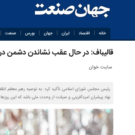
خانه
اقتصاد
ایران
جهان
بورس
صنعت
قالیباف: در حال عقب نشاندن دشمن در
سایت خوان
رئیس مجلس شورای اسلامی تأکید کرد: به توصیه رهبر معظم انقل
نهاد پیشران امیدآفرینی و صیانت از وحدت ملی باشد که این روزها 