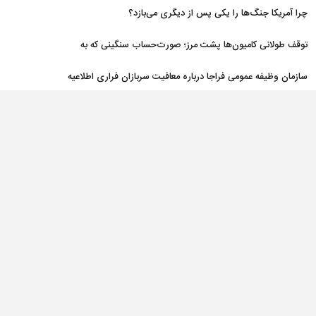
نظامی و تحریم‌ها در فروپاشی شبکه منطقه‌ای ایران
چرا آمریکا جنگ‌ها را یکی پس از دیگری می‌بازد؟
توقف طولانی کامیون‌ها پشت مرز؛ صورت‌حساب سنگینی که به
اقتصاد می‌رسد
سازمان وظیفه عمومی فراجا درباره معافیت سربازان فراری اطلاعیه
داد
کاهش بیش از چهار درصدی قیمت نفت
اسلام‌آباد: رایزنی‌های دیپلماتیک درباره منطقه و تنگه هرمز ادامه دارد
پیش بینی قیمت طلا ؛ سیگنال خرید طلا صادر شد، اما نه برای رکورد
جدید
دریای مازندران از امشب مواج می‌شود
طلا رکورد هفت هفته ای خود را شکست
جهان با افزایش قیمت موادغذایی مواجه است
اعلام حمایت دوباره فیفا از اینفانتینو و تهدید به پاسخ به توهین‌ها