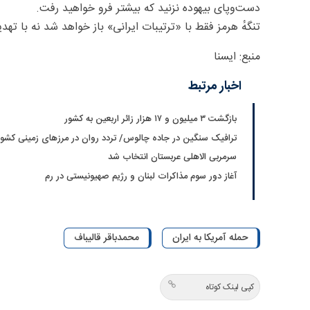
دست‌وپای بیهوده نزنید که بیشتر فرو خواهید رفت.
تنگهٔ هرمز فقط با «ترتیبات ایرانی» باز خواهد شد نه با ته
منبع: ایسنا
اخبار مرتبط
بازگشت ۳ میلیون و ۱۷ هزار زائر اربعین به کشور
ترافیک سنگین در جاده چالوس/ تردد روان در مرزهای زمینی کشور
سرمربی الاهلی عربستان انتخاب شد
آغاز دور سوم مذاکرات لبنان و رژیم صهیونیستی در رم
حمله آمریکا به ایران
محمدباقر قالیباف
کپی لینک کوتاه