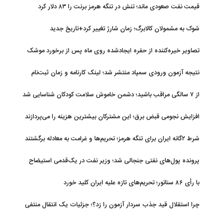
قیمت نفت صعودی ماند؛ تنش در تنگه هرمز برنت را ۸۳ دلار کرد
شوک به مشمولان کالابرگ؛ زمان شارژ تغییر کرد+تاریخ جدید
تصاویر خیره‌کننده از حفره ایجادشده روی ماه پس از برخورد موشک
فالکون ۹
نتیجه آزمون ورودی سمپاد منتشر شد؛ لینک کارنامه و زمان ثبت‌نام
از ۷ سالگی مراقب باشید؛ دشمن خاموش سلامت کودکان شناسایی شد
افزایش نجومی قبض برق؛ این مشترکان بیشترین هزینه را می‌پردازند
شرط ۲گانه ایران برای تنگه هرمز؛ تحریم‌ها و غرامت به معادله برگشتند
پرونده پول‌های نفتی جنجالی شد؛ وزیر نفت در یک‌قدمی استیضاح
با رأی ۸۶ سناتور؛ تحریم‌های تازه علیه ایران کلید خورد
چرا استقلال قید جذب سردار آزمون را زد؟؛ جزئیات یک انتقال منتفی