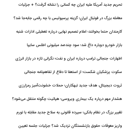
تحریم جدید آمریکا علیه ایران چه کسانی را نشانه گرفت؟ + جزئیات
معامله بزرگ در فوتبال ایران؛ گزینه پرسپولیس با چه رقمی جابه‌جا شد؟
کارمندان حتما بخوانند؛ اعلام تصمیم نهایی درباره تعطیلی ادارات شنبه
بازار خودرو دوباره داغ شد؛ سود چندصد میلیونی اطلس سایپا
اظهارات جنجالی ترامپ درباره ایران و نفت؛ نگرانی تازه در بازار انرژی
سکوت پزشکیان شکست؛ از استعفا تا دفاع از تفاهم‌نامه جنجالی
ثروت دیجیتال، هدف جدید تبهکاران؛ حملات خشونت‌آمیز رمزارزی
افزایش یافت
هشدار مهم درباره یک بیماری ویروسی؛ هپاتیت چگونه منتقل می‌شود؟
تغییر بزرگ در نظام بانکی؛ سپرده قانونی به سلاح جدید مقابله با تورم
تبدیل شد
واریز معوقات حقوق بازنشستگان نزدیک شد؟ جزئیات جلسه تعیین