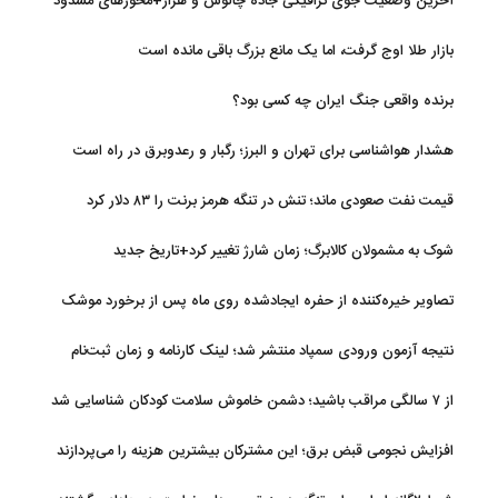
آخرین وضعیت جوی ترافیکی جاده چالوس و هراز+محورهای مسدود
بازار طلا اوج گرفت، اما یک مانع بزرگ باقی مانده است
برنده واقعی جنگ ایران چه کسی بود؟
هشدار هواشناسی برای تهران و البرز؛ رگبار و رعدوبرق در راه است
قیمت نفت صعودی ماند؛ تنش در تنگه هرمز برنت را ۸۳ دلار کرد
شوک به مشمولان کالابرگ؛ زمان شارژ تغییر کرد+تاریخ جدید
تصاویر خیره‌کننده از حفره ایجادشده روی ماه پس از برخورد موشک
فالکون ۹
نتیجه آزمون ورودی سمپاد منتشر شد؛ لینک کارنامه و زمان ثبت‌نام
از ۷ سالگی مراقب باشید؛ دشمن خاموش سلامت کودکان شناسایی شد
افزایش نجومی قبض برق؛ این مشترکان بیشترین هزینه را می‌پردازند