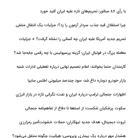
با رأی ۸۶ سناتور؛ تحریم‌های تازه علیه ایران کلید خورد
چرا استقلال قید جذب سردار آزمون را زد؟؛ جزئیات یک انتقال منتفی
تحریم جدید آمریکا علیه ایران چه کسانی را نشانه گرفت؟ + جزئیات
معامله بزرگ در فوتبال ایران؛ گزینه پرسپولیس با چه رقمی جابه‌جا شد؟
کارمندان حتما بخوانند؛ اعلام تصمیم نهایی درباره تعطیلی ادارات شنبه
بازار خودرو دوباره داغ شد؛ سود چندصد میلیونی اطلس سایپا
اظهارات جنجالی ترامپ درباره ایران و نفت؛ نگرانی تازه در بازار انرژی
سکوت پزشکیان شکست؛ از استعفا تا دفاع از تفاهم‌نامه جنجالی
ثروت دیجیتال، هدف جدید تبهکاران؛ حملات خشونت‌آمیز رمزارزی
افزایش یافت
هشدار مهم درباره یک بیماری ویروسی؛ هپاتیت چگونه منتقل می‌شود؟