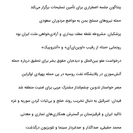
پنتاگون جلسه اضطراری برای تأمین تسلیحات برگزار می‌کند
حمله نیروهای مسلح یمن به مواضع مزدوران سعودی
پزشکیان: مشروطه نقطه عطف بیداری و آزادی‌خواهی ملت ایران بود
رونمایی «متا» از رقیب «اوپن‌ای‌آی» و «آنتروپیک»
درخواست عفو بین‌الملل و دیده‌بان حقوق بشر برای تحقیق درباره حمله
به خبرنگاران در لبنان
آتش‌سوزی در پالایشگاه نفت روسیه در پی حمله پهپادی اوکراین
مصر خواستار تدوین چشم‌انداز مشترک عربی برای امنیت منطقه شد
فیدان: اسرائیل به دنبال تخریب روند صلح و بی‌ثبات کردن سوریه و غزه
است
تاکید ایران و قرقیزستان بر گسترش همکاری‌های تجاری و معدنی
محمد حقیقی، صداگذار و صدابردار سینما و تلویزیون درگذشت