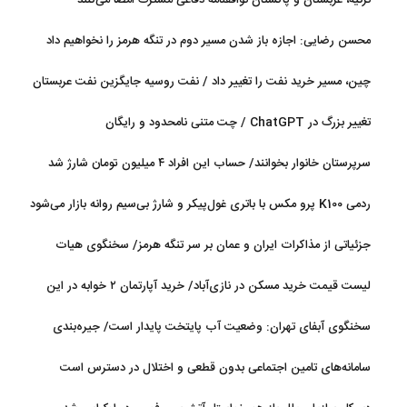
ترکیه، عربستان و پاکستان توافقنامه دفاعی مشترک امضا می‌کنند
محسن رضایی: اجازه باز شدن مسیر دوم در تنگه هرمز را نخواهیم داد
چین، مسیر خرید نفت را تغییر داد / نفت روسیه جایگزین نفت عربستان
شد
تغییر بزرگ در ChatGPT / چت متنی نامحدود و رایگان
سرپرستان خانوار بخوانند/ حساب این افراد ۴ میلیون تومان شارژ شد
ردمی K100 پرو مکس با باتری غول‌پیکر و شارژ بی‌سیم روانه بازار می‌شود
جزئیاتی از مذاکرات ایران و عمان بر سر تنگه هرمز/ سخنگوی هیات
رئیسه مجلس: بیانیه‌ای شامل تصحیح مسیر تردد دریایی در تنگه، در
لیست قیمت خرید مسکن در نازی‌آباد/ خرید آپارتمان ۲ خوابه در این
آستانه نهایی شدن است
منطقه چقدر سرمایه نیاز دارد؟ + جدول مردادماه ۱۴۰۵
سخنگوی آبفای تهران: وضعیت آب پایتخت پایدار است/ جیره‌بندی
نداریم
سامانه‌های تامین اجتماعی بدون قطعی و اختلال در دسترس است