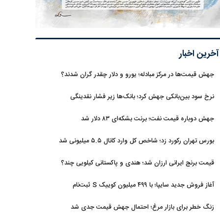
آخرین اخبار
جهش قیمت‌ها در مرکز مبادله؛ یورو و دلار چقدر گران شدند؟
نرخ سود بین‌بانکی جهش کرد؛ بانک‌ها زیر فشار نقدینگی
جهش دوباره قیمت نفت؛ برنت بشکه‌ای ۸۳ دلار شد
بورس تهران رکورد زد؛ شاخص کل وارد کانال ۵.۵ میلیونی شد
قیمت برنج ایرانی ارزان شد؛ هندی و پاکستانی کیلویی چند؟
آغاز فروش جدید سایپا؛ با ۴۹۹ میلیون کوییک S ثبت‌نام
کنید+جزئیات
زنگ خطر برای بازار مرغ؛ احتمال جهش قیمت جدی شد