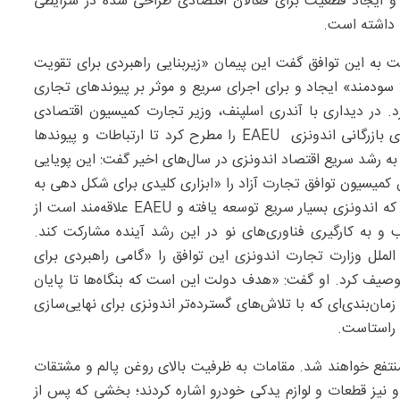
و ایجاد قطعیت برای فعالان اقتصادی طراحی شده در شرایطی
 داشته است.
ت به این توافق گفت این پیمان «زیربنایی راهبردی برای تقویت
 سودمند» ایجاد و برای اجرای سریع و موثر بر پیوندهای تجاری
د. در دیداری با آندری اسلپنف، وزیر تجارت کمیسیون اقتصادی
اوراسیا(EEC) در سن پترزبورگ بودی پیشنهاد تشکیل شورای بازرگانی اندونزی EAEU را مطرح کرد تا ارتباطات و پیوندها
 رشد سریع اقتصاد اندونزی در سال‌های اخیر گفت: این پویایی
ردی برای EAEU تبدیل کرده و این کمیسیون توافق تجارت آزاد را «ابزاری کلیدی برای شکل دهی به
بازاری تجاریِ متقابلا سودمند» می‌داند. او افزود: «می‌بینیم که اندونزی بسیار سریع توسعه یافته و EAEU علاقه‌مند است از
ب و به کارگیری فناوری‌های نو در این رشد آینده مشارکت کند.
ملل وزارت تجارت اندونزی این توافق را «گامی راهبردی برای
وصیف کرد. او گفت: «هدف دولت این است که بنگاه‌ها تا پایان
 بهره‌مند شوند؛ زمان‌بندی‌ای که با تلاش‌های گسترده‌تر اندونزی برای نهایی‌سازی
م راستاست.
منتفع خواهند شد. مقامات به ظرفیت بالای روغن پالم و مشتقات
و نیز قطعات و لوازم یدکی خودرو اشاره کردند؛ بخشی که پس از