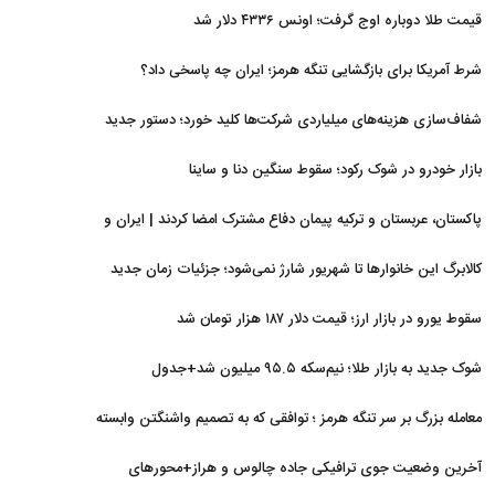
قیمت طلا دوباره اوج گرفت؛ اونس ۴۳۳۶ دلار شد
شرط آمریکا برای بازگشایی تنگه هرمز؛ ایران چه پاسخی داد؟
شفاف‌سازی هزینه‌های میلیاردی شرکت‌ها کلید خورد؛ دستور جدید
سازمان بورس
بازار خودرو در شوک رکود؛ سقوط سنگین دنا و ساینا
پاکستان، عربستان و ترکیه پیمان دفاع مشترک امضا کردند | ایران و
اسرائیل در سایه پیمان جدید منطقه‌ای
کالابرگ این خانوارها تا شهریور شارژ نمی‌شود؛ جزئیات زمان جدید
سقوط یورو در بازار ارز؛ قیمت دلار ۱۸۷ هزار تومان شد
شوک جدید به بازار طلا؛ نیم‌سکه ۹۵.۵ میلیون شد+جدول
معامله بزرگ بر سر تنگه هرمز ؛ توافقی که به تصمیم واشنگتن وابسته
است
آخرین وضعیت جوی ترافیکی جاده چالوس و هراز+محورهای