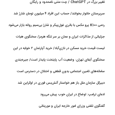
تغییر بزرگ در ChatGPT / چت متنی نامحدود و رایگان
سرپرستان خانوار بخوانند/ حساب این افراد ۴ میلیون تومان شارژ شد
ردمی K100 پرو مکس با باتری غول‌پیکر و شارژ بی‌سیم روانه بازار می‌شود
جزئیاتی از مذاکرات ایران و عمان بر سر تنگه هرمز/ سخنگوی هیات
رئیسه مجلس: بیانیه‌ای شامل تصحیح مسیر تردد دریایی در تنگه، در
لیست قیمت خرید مسکن در نازی‌آباد/ خرید آپارتمان ۲ خوابه در این
آستانه نهایی شدن است
منطقه چقدر سرمایه نیاز دارد؟ + جدول مردادماه ۱۴۰۵
سخنگوی آبفای تهران: وضعیت آب پایتخت پایدار است/ جیره‌بندی
نداریم
سامانه‌های تامین اجتماعی بدون قطعی و اختلال در دسترس است
دبیرکل سازمان ملل باز هم خواستار آتش‌بس فوری در اوکراین شد
ادعای ترامپ: اوضاع در ایران خوب پیش می‌رود
گفتگوی تلفنی وزرای امور خارجه ایران و موریتانی